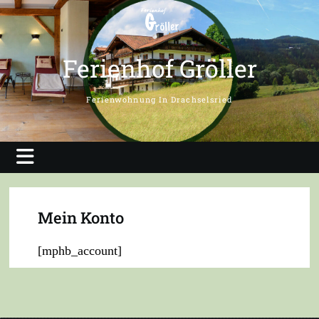
Skip
to
content
Ferienhof Gröller
Ferienwohnung In Drachselsried
Mein Konto
[mphb_account]